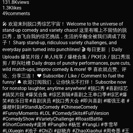
131.8K
views
1.3K
likes
49
comments
🎤 欢迎来到脱口秀综艺宇宙！ Welcome to the universe of
stand-up comedy and variety chaos! 这里有嘴上不留情的脱
口秀，放飞自我的综艺挑战，生活的辛酸全被我们调成了段
子！ Sharp stand-up, ridiculous variety challenges, and
everyday pain turned into punchlines! 🎬 每日更新 ｜Daily
Uploads 爆笑片段 / 单人纯享 / 爆梗合集 / PK对决 / 脱口秀混
剪 / 即兴吐槽 Daily drops of punchy performances, pure cuts,
wild match-ups, improv comedy & more! 💬 喜欢就点赞、评
论、分享三连！ ❤️ Subscribe / Like / Comment to fuel the
funny! 🔔 欢迎订阅我们，让你快乐不打烊！ Subscribe now
for nonstop laughter, anytime anywhere! #脱口秀 #喜剧综艺
#搞笑片段 #爆笑合集 #综艺剪辑#喜剧之王单口季#综艺#爆
笑#欢乐日常#喜剧演员 #脱口秀大会 #即兴喜剧 #嘴强王者 #
爆梗时刻#StandUpComedy #ChineseComedy
#FunnyMoments #LOL #ComedySkits#FullVersion
#ComedyShow #VarietyChallenge #RoastBattle
#ShortComedy#庞博 #PangBo #杨笠 #YangLi #李雪琴
#LiXueqin #池子 #ChiZi #赵晓卉 #ZhaoXiaohui #周奇墨 #王