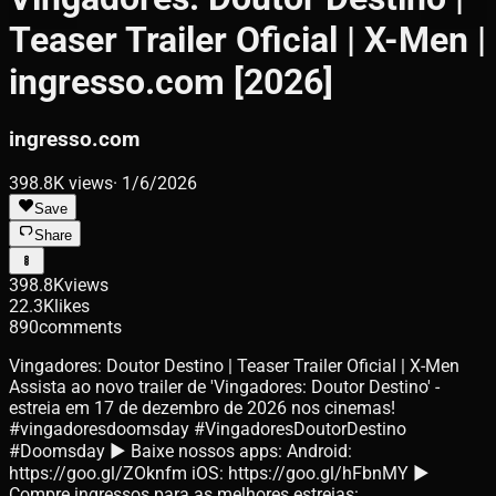
Teaser Trailer Oficial | X-Men |
ingresso.com [2026]
ingresso.com
398.8K
views
·
1/6/2026
Save
Share
398.8K
views
22.3K
likes
890
comments
Vingadores: Doutor Destino | Teaser Trailer Oficial | X-Men
Assista ao novo trailer de 'Vingadores: Doutor Destino' -
estreia em 17 de dezembro de 2026 nos cinemas!
#vingadoresdoomsday #VingadoresDoutorDestino
#Doomsday ► Baixe nossos apps: Android:
https://goo.gl/ZOknfm iOS: https://goo.gl/hFbnMY ►
Compre ingressos para as melhores estreias: