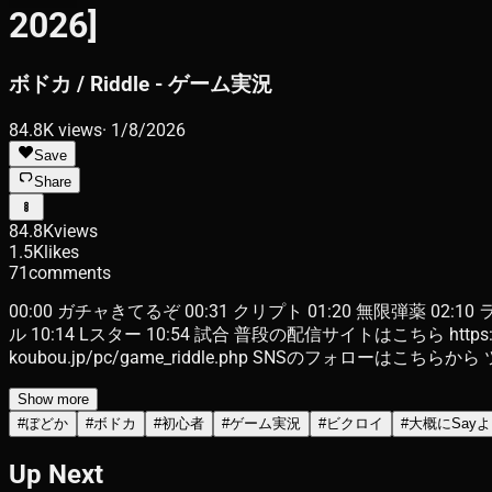
2026]
ボドカ / Riddle - ゲーム実況
84.8K
views
·
1/8/2026
Save
Share
84.8K
views
1.5K
likes
71
comments
00:00 ガチャきてるぞ 00:31 クリプト 01:20 無限弾薬 02:10
ル 10:14 Lスター 10:54 試合 普段の配信サイトはこちら https:
koubou.jp/pc/game_riddle.php SNSのフォローはこちらから ツイッ
Show more
#
ぼどか
#
ボドカ
#
初心者
#
ゲーム実況
#
ビクロイ
#
大概にSayよ
Up Next