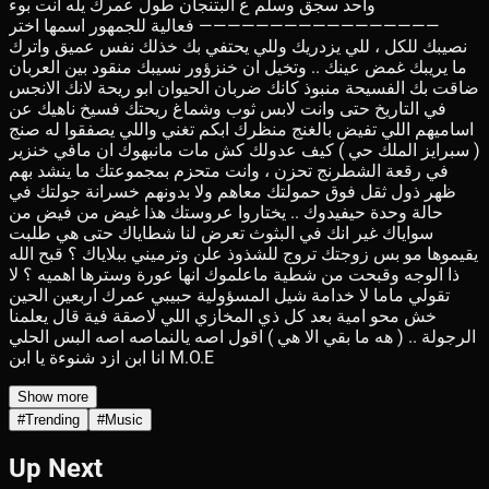
واحد سجق وسلم ع البتنجان طول عمرك يله انت بوء
————————————————— فعالية للجمهور اسمها اختر
نصيبك للكل ، للي يزدريك وللي يحتفي بك خذلك نفس عميق واترك
ما يريبك غمض عينك .. وتخيل ان خنزؤور نسيبك منقود بين العربان
ضاقت بك الفسيحة منبوذ كانك ضربان الحيوان ابو ريحة لانك الانجس
في التاريخ حتى وانت لابس ثوب وشماغ ريحتك فسيخ ناهيك عن
اساميهم اللي تفيض بالغنج منظرك ابكم تغني واللي يصفقوا له صنج
( سبرايز الملك حي ) كيف عدولك كش مات مانبهوك ان مافي خنزير
في رقعة الشطرنج تحزن ، وانت متحزم بمجموعتك ما ينشد بهم
ظهر ذول ثقل فوق حمولتك معاهم ولا بدونهم خسرانة جولتك في
حالة وحدة حيفيدوك .. يختاروا عروستك هذا غيض من فيض من
سواياك غير انك في البثوث تعرض لنا شطاياك حتى هي طلبت
يقيموها مو بس زوجتك تروج للشذوذ علن وترميني ببلاياك ؟ قبح الله
ذا الوجه وقبحت من شطية ماعلموك انها عورة وسترها اهميه ؟ لا
تقولي ماما لا خدامة شيل المسؤولية حبيبي عمرك اربعين الحين
خش محو امية بعد كل ذي المخازي اللي لاصقة فية قال يعلمنا
الرجولة .. ( هه ما بقي الا هي ) اقول اصه يالنماصه اصه البس الحلي
انا ابن ازد شنوءة يا ابن M.O.E
Show more
#
Trending
#
Music
Up Next