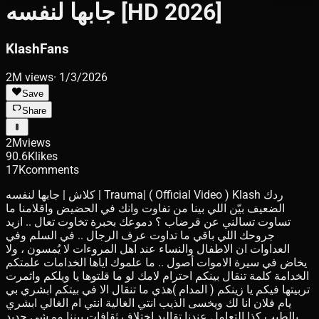
جابها لنفسه [HD 2026]
KlashFans
2M
views
·
1/3/2026
Save
Share
2M
views
90.6K
likes
17K
comments
كلاش | جابها لنفسه | Trauma| ( Official Video ) Klash ردك
الضعيف بيّن اللي بينا من تفاوت وانك في الحضيض واقلامنا ما
تساوت تسالني عن قرضاب ؟ دموعك بحبرة تخاوت تعال .. ازيد
جروحك اللي باقي ما تداوت عرف الرجال .. في السلم وفي
العداوات ان الاطفال والنساء عند اهل المروءات لا يُمسون ، ولا
يخاض في سيرة الاموات أصول .. ما علموك اياها الخدامات علمتكم
الخدامة كلمة تنقال بينكم احترام لامك لو ما قلتوها يا ويلكم واثمرت
تربيتها فيكم يا زينكم ( المدام )هذي ما تنقال الا في بيتكم ابشري بي
يام فلان انا لك ويخسى الذيب انتي الغالية انتي ام الغالي ابشري
بالطيب كذا التعامل عندنا تقاليد اختلاف ثقافات بيننا مو شي جديد