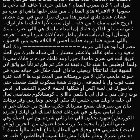
تقول لي ؟ كان يضرب المدام ؟ شاللي جرى ؟ خاف الله ياخي ما
يسويها الا الافتراء هذي المدام .. مين يقدر عليها ماهي اي مره مو
عشان عندك دادي ايشوز هذا مبررك تنزل دس في ابوك عشان
اتزوج على مامتك ؟ من حقه .. اول سبب لأنها جابتك يا عار ابوك ..
ثاني سبب لو الذاكرة خانتك إن المدام مامتك هي اللي تضرب بابتك
(ويسأل ابوه ليه باستصغار يناظر فيه ) لانك تسود الوجه .. تحرجه
باللي تسويه قلنا تربية خدامة احسن لا الكلام يجيه بس الاحمق ،
مصر ان ابوه هو اللي مربيه ——————————————- ردك اصلا
مافيه رد ، ماهو عالقد ولاعشر معشار ، اللي شاله ظهرك من الجلد
غريق انت في بحري ماخذك جزرا ومد قلمك خرده ما فادك معي ذا
ولسا الوطيس ما اشتد قال دقيقة ثم فكر ثم ظن ثم تأتأ مو واثق لان
الشبهة فيك لذا تتتأتأ اربعيني ما ذاق البيك حلال في حياته سره في
خلواته مايحب ياكل الا من بروستاته مين الديث نوت ها ؟ انت عنزة
منت قوت ول يا لضعافه .. ردودك هشة بسكوت قلمك ضعيف حتى
ما يفوزك في لعبة اكس أو شكلها الحلقة الاخيرة اكتشف اني ادس
بوت زعل مني .. قال لي يا بكمي ياااااي .. كومنتاتكوم بتضايقني تعال
لي حلبه يا ويلك مني حلبس لك بنكي لو تجي وتداربني وفر ترهاتك
يبان من تصرفاتك تفضح مفرداتك خكرنة تطفح من جيناتك غير ان
لك امامي سوابق في شرداتك فحط لسانك في لهاتك ( شردة
الكورنيش ) شهود يحكون اللي صار ثاني شردة يوم اني ناصيك وفي
عيني الشرار يا محمد بلا بزرنة عندنا ضيوف من البحرين (واخر
ابديت ) عشريني فقع وجهك في المطار يا بتاع الحلبة مالها عينيك ؟
ده بنص عمرك وعلم عليك ! مش قلنا تسيب البطاطس ؟ طب خد