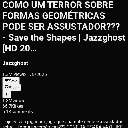
COMO UM TERROR SOBRE
FORMAS GEOMÉTRICAS
PODE SER ASSUSTADOR???
- Save the Shapes | Jazzghost
[HD 20…
Jazzghost
1.3M
views
·
1/8/2026
Save
Share
1.3M
views
66.7K
likes
6.1K
comments
Hoje eu vou jogar um jogo que aparentemente é assustador
sobre... formas geométricas??? CONFIRA E SARAIVA O LIKE!