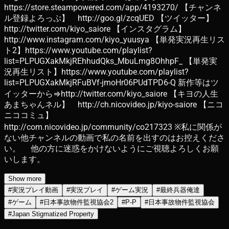
https://store.steampowered.com/app/4193270/ 【チャンネ
ル登録よろっぷ】 http://goo.gl/zcqUED 【ツイッター】
http://twitter.com/kiyo_saiore 【インスタグラム】
http://www.instagram.com/kiyo_yuusya 【単発実況再生リス
ト2】https://www.youtube.com/playlist?
list=PLPUGXakMkjREhhudQks_MbuLmg8OhhpF_ 【単発実
況再生リスト】https://www.youtube.com/playlist?
list=PLPUGXakMkjRFuBVf-jmoHr06PUdTPD6-Q 新作等はツ
イッターから⇒http://twitter.com/kiyo_saiore 【キヨの人生
あまちゃんネル】 http://ch.nicovideo.jp/kiyo-saiore 【ニコ
ニココミュ】
http://com.nicovideo.jp/community/co217323 ※私に関係が
ない他チャンネルの動画で私の名前を出すのはお控えくださ
い。 他の方に迷惑をかけないようにご視聴よろしくお願
いします。
Show more
#
実況プレイ動画
#
実況プレイ
#
ゲーム実況
#
最終兵器俺達
#
ゲーム
#
日本事故物件監視協会2
#
P-P
#
日本事故物件監視協会
#
Japan Stigmatized Property