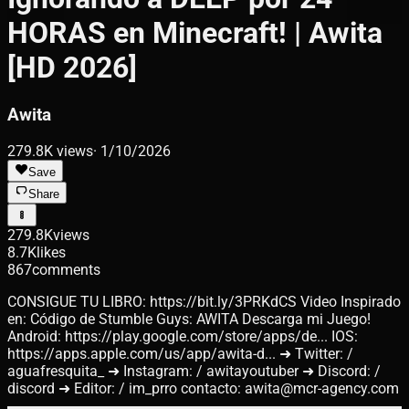
HORAS en Minecraft! | Awita
[HD 2026]
Awita
279.8K
views
·
1/10/2026
Save
Share
279.8K
views
8.7K
likes
867
comments
CONSIGUE TU LIBRO: https://bit.ly/3PRKdCS Video Inspirado
en: Código de Stumble Guys: AWITA Descarga mi Juego!
Android: https://play.google.com/store/apps/de... IOS:
https://apps.apple.com/us/app/awita-d... ➜ Twitter: /
aguafresquita_ ➜ Instagram: / awitayoutuber ➜ Discord: /
discord ➜ Editor: / im_prro contacto: awita@mcr-agency.com
▬▬▬▬▬▬▬▬▬▬▬▬▬▬▬▬▬▬▬▬▬▬▬▬▬▬▬