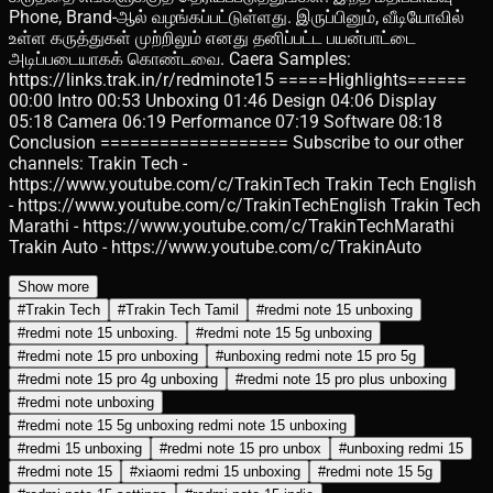
Phone, Brand-ஆல் வழங்கப்பட்டுள்ளது. இருப்பினும், வீடியோவில்
உள்ள கருத்துகள் முற்றிலும் எனது தனிப்பட்ட பயன்பாட்டை
அடிப்படையாகக் கொண்டவை. Caera Samples:
https://links.trak.in/r/redminote15 =====Highlights======
00:00 Intro 00:53 Unboxing 01:46 Design 04:06 Display
05:18 Camera 06:19 Performance 07:19 Software 08:18
Conclusion =================== Subscribe to our other
channels: Trakin Tech -
https://www.youtube.com/c/TrakinTech Trakin Tech English
- https://www.youtube.com/c/TrakinTechEnglish Trakin Tech
Marathi - https://www.youtube.com/c/TrakinTechMarathi
Trakin Auto - https://www.youtube.com/c/TrakinAuto
Show more
#
Trakin Tech
#
Trakin Tech Tamil
#
redmi note 15 unboxing
#
redmi note 15 unboxing.
#
redmi note 15 5g unboxing
#
redmi note 15 pro unboxing
#
unboxing redmi note 15 pro 5g
#
redmi note 15 pro 4g unboxing
#
redmi note 15 pro plus unboxing
#
redmi note unboxing
#
redmi note 15 5g unboxing redmi note 15 unboxing
#
redmi 15 unboxing
#
redmi note 15 pro unbox
#
unboxing redmi 15
#
redmi note 15
#
xiaomi redmi 15 unboxing
#
redmi note 15 5g