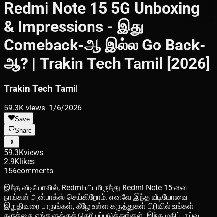
Redmi Note 15 5G Unboxing
& Impressions - இது
Comeback-ஆ இல்ல Go Back-
ஆ? | Trakin Tech Tamil [2026]
Trakin Tech Tamil
59.3K
views
·
1/6/2026
Save
Share
59.3K
views
2.9K
likes
156
comments
இந்த வீடியோவில், Redmi-யிடமிருந்து Redmi Note 15-வை
நாங்கள் அன்பாக்ஸ் செய்கிறோம். எனவே இந்த வீடியோவை
இறுதிவரை பாருங்கள், கீழே உள்ள கருத்துகள் பிரிவில் உங்கள்
கருத்தை எங்களுக்குத் தெரியப்படுத்துங்கள். இந்த மதிப்பாய்வு