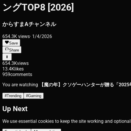
ングTOP8 [2026]
からすまAチャンネル
654.3K
views
·
1/4/2026
Save
Share
654.3K
views
13.4K
likes
959
comments
You are watching
【魔の年】クソゲーハンターが贈る「2025年
#
Trending
#
Gaming
Up Next
We use essential cookies to keep the site working and optional