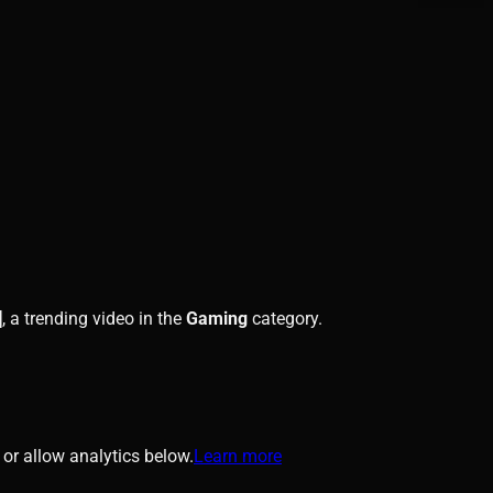
]
, a trending video in the
Gaming
category.
or allow analytics below.
Learn more