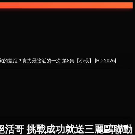
？實力最接近的一次 第8集【小珉】 [HD 2026]
絕活哥 挑戰成功就送三麗鷗聯動