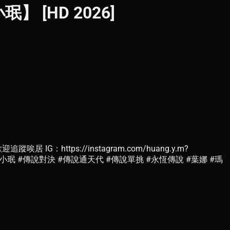
[HD 2026]
ps://instagram.com/huang.y.m?
com #小珉 #傳說對決 #傳說通天代 #傳說單挑 #永恆傳說 #葉娜 #瑪