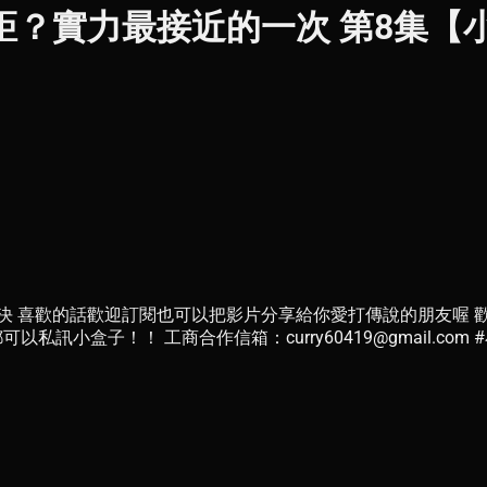
實力最接近的一次 第8集【小珉】 
歡迎訂閱也可以把影片分享給你愛打傳說的朋友喔 歡迎追蹤唉居 IG：htt
問題或合作都可以私訊小盒子！！ 工商合作信箱：curry60419@gmail.