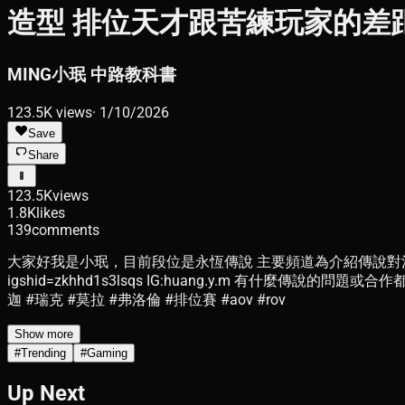
造型 排位天才跟苦練玩家的差距？
MING小珉 中路教科書
123.5K
views
·
1/10/2026
Save
Share
123.5K
views
1.8K
likes
139
comments
大家好我是小珉，目前段位是永恆傳說 主要頻道為介紹傳說對決 喜歡的話
igshid=zkhhd1s3lsqs IG:huang.y.m 有什麼傳說的
迦 #瑞克 #莫拉 #弗洛倫 #排位賽 #aov #rov
Show more
#
Trending
#
Gaming
Up Next