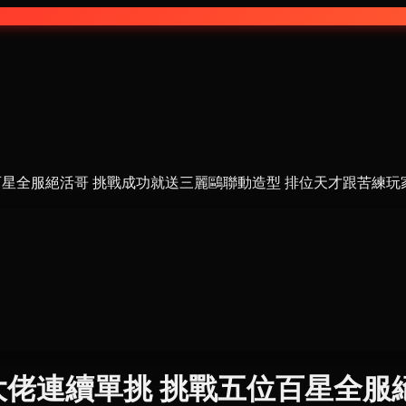
全服絕活哥 挑戰成功就送三麗鷗聯動造型 排位天才跟苦練玩家的差距
佬連續單挑 挑戰五位百星全服