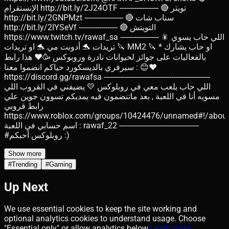
الإنستقرام http://bit.ly/2J24OTF ------------------- 🔴 تويتر
http://bit.ly/2GNPMzt ------------------- 🔴 سناب شات
http://bit.ly/2IYSeVf ------------------- 🔴 التويتش
https://www.twitch.tv/rawaf_sa ------------------- 🎇 اللي حاب يسوي
تريدات 🐬 أدوبت مي 🐬 او تريدات 🔪 MM2 🔪 * او حاب يشارك
بالفعاليات على جوائز لحيوانات نادرة وروبوكس 🥳❤ هذا رابط
سيرفري بالديسكورد حياكم انضموا معنا : 😊♥
https://discord.gg/rawafsa ----------------------------------------------------
اللي حاب يلعب معي في روبلوكس 💛 يضيفني في القروب اللي
مسويه أنا في اللعبة , بعد ماتنضمون فيه يمديكم تسوون جوين علي
رابط قروبي
https://www.roblox.com/groups/10424476/unnamed#!/abou
اسم حسابي في اللعبة : rawaf_22 ---------------------------------------
#روبلوكس أحبكم :)
Show more
#
Trending
#
Gaming
Up Next
We use essential cookies to keep the site working and
optional analytics cookies to understand usage. Choose
"Essential only" or allow analytics below.
Learn more