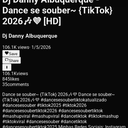
Dance se souber~ {TikTok}
2026🎶💜 [HD]
Dj Danny Albuquerque
106.1K
views
·
1/5/2026
Save
Share
106.1K
views
845
likes
35
comments
Dance se souber~ {TikTok} 2026🎶💜 Dance se souber~
{TikTok} 2026🎶💜 #dancesesoubertiktokatualizado
#dancesesouber #tiktok2025 #tiktok2026
#dancesesoubertiktok2026 #dancesesoubertiktok
#mashupviral #mashupviral #dancetiktok #tiktokmashup
#tiktokviral #dancesesouber #dancetiktok
#dancesesoubertiktok2025 Minhas Redes Sociais: Instagram