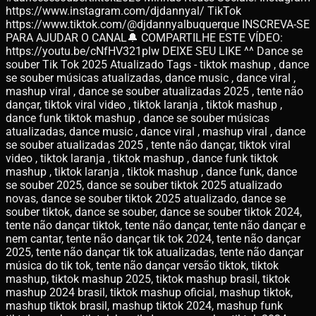
https://www.instagram.com/djdannyal/ TikTok
https://www.tiktok.com/@djdannyalbuquerque INSCREVA-SE
PARA AJUDAR O CANAL🔔 COMPARTILHE ESTE VÍDEO:
https://youtu.be/cNfHV321plw DEIXE SEU LIKE ^^ Dance se
souber Tik Tok 2025 Atualizado Tags - tiktok mashup , dance
se souber músicas atualizadas, dance music , dance viral ,
mashup viral , dance se souber atualizadas 2025 , tente não
dançar, tiktok viral video , tiktok laranja , tiktok mashup ,
dance funk tiktok mashup , dance se souber músicas
atualizadas, dance music , dance viral , mashup viral , dance
se souber atualizadas 2025 , tente não dançar, tiktok viral
video , tiktok laranja , tiktok mashup , dance funk tiktok
mashup , tiktok laranja , tiktok mashup , dance funk, dance
se souber 2025, dance se souber tiktok 2025 atualizado
novas, dance se souber tiktok 2025 atualizado, dance se
souber tiktok, dance se souber, dance se souber tiktok 2024,
tente não dançar tiktok, tente não dançar, tente não dançar e
nem cantar, tente não dançar tik tok 2024, tente não dançar
2025, tente não dançar tik tok atualizadas, tente não dançar
música do tik tok, tente não dançar versão tiktok, tiktok
mashup, tiktok mashup 2025, tiktok mashup brasil, tiktok
mashup 2024 brasil, tiktok mashup oficial, mashup tiktok,
mashup tiktok brasil, mashup tiktok 2024, mashup funk