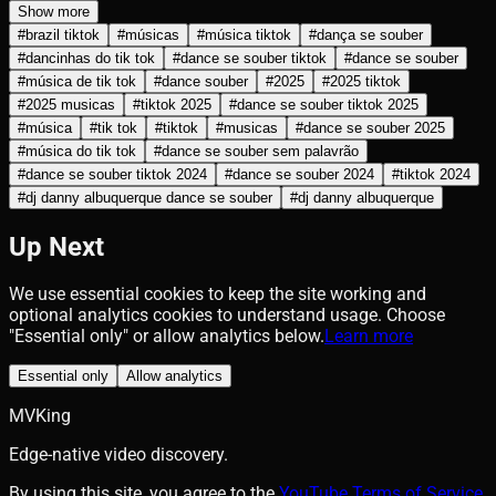
Show more
#
brazil tiktok
#
músicas
#
música tiktok
#
dança se souber
#
dancinhas do tik tok
#
dance se souber tiktok
#
dance se souber
#
música de tik tok
#
dance souber
#
2025
#
2025 tiktok
#
2025 musicas
#
tiktok 2025
#
dance se souber tiktok 2025
#
música
#
tik tok
#
tiktok
#
musicas
#
dance se souber 2025
#
música do tik tok
#
dance se souber sem palavrão
#
dance se souber tiktok 2024
#
dance se souber 2024
#
tiktok 2024
#
dj danny albuquerque dance se souber
#
dj danny albuquerque
Up Next
We use essential cookies to keep the site working and
optional analytics cookies to understand usage. Choose
"Essential only" or allow analytics below.
Learn more
Essential only
Allow analytics
MVKing
Edge-native video discovery.
By using this site, you agree to the
YouTube Terms of Service
.