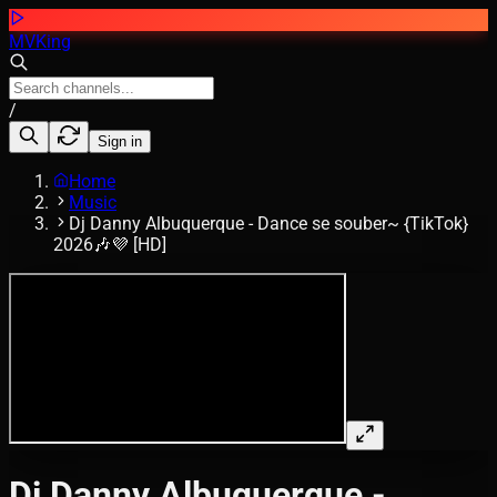
MVKing
/
Sign in
Home
Music
Dj Danny Albuquerque - Dance se souber~ {TikTok}
2026🎶💜 [HD]
Dj Danny Albuquerque -