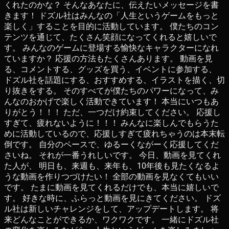
くれたのかな？ そんなあなたに、伝えたいメッセージを書
きます！ ドズル社はみんなの「人生というゲームをもっと
楽しく」することを目的に活動しています。 僕たちのコン
テンツを通じて、たくさん笑顔になってくれると嬉しいで
す。 みんなのゲームに登場する愉快なキャラクターになれ
ていますか？ 応援の方法もたくさんあります。 動画を見
る、コメントする、グッズを買う、イベントに参加する、
ドズル社を話題にする、おすすめする、イラストを描く、切
り抜きをする。 そのすべてが僕たちのパワーになって、み
んなのおかげで楽しく活動できています！ 本当にいつもあ
りがとう！！！ ただ、一つだけ約束してください。 応援し
すぎて、疲れないように！！！ みんなに楽しんでもらうた
めに活動しているので、応援しすぎて疲れちゃうのは本末転
倒です。 自分のペースで、ゆるーくながーく応援してくだ
さいね。 それが一番うれしいです。 今日、動画を見てくれ
た人が、 明日も、来週も、来年も、10年後も見たくなるよ
うな動画を作りつづけたい！ 全部の動画を見なくてもいい
です。 たまに動画を見てくれるだけでも、本当に嬉しいで
す。 好きな時に、ふらっと動画を見にきてください。 ドズ
ル社は新しいチャレンジをして、アップデートします。 将
来どんなことができるか、ワクワクです。 一緒にドズル社