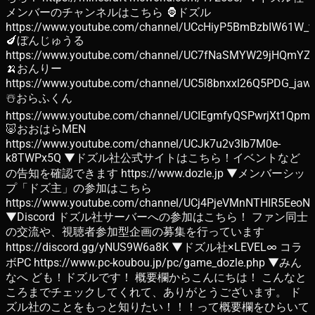
メンバーのチャンネルはこちら 🦍ドズル
https://www.youtube.com/channel/UCcHiyP5BmBzbIW61W_t
🍆ぼんじゅうる
https://www.youtube.com/channel/UC7fNaSMYW29jHQmYZ
🍌おんりー
https://www.youtube.com/channel/UC5l8bnxxl26Q5PDG_jaw
☃️おらふくん
https://www.youtube.com/channel/UCIEgmfyQSPwrjXt1Qpm
🐷おおはらMEN
https://www.youtube.com/channel/UCJk7u2v3Ib7M0e-
k8TWPx5Q ▼ドズル社公式サイトはこちら！イベントなど
の告知を確認できます https://www.dozle.jp ▼メンバーシッ
プ「ドズ主」の参加はこちら
https://www.youtube.com/channel/UCj4PjeVMnNTHIR5EeoN
▼Discord ドズル社サーバーへの参加はこちら！ ファン同士
の交流や、視聴者参加型企画の募集を行っています
https://discord.gg/yNUS9W6a8K ▼ドズル社×LEVEL∞ コラ
ボPC https://www.pc-koubou.jp/pc/game_dozle.php ▼みん
なへ ども！ドズルです！ 概要欄からこんにちは！ こんなと
ころまでチェックしてくれて、ありがとうございます。 ド
ズル社のことをもっと知りたい！！！って概要欄をひらいて