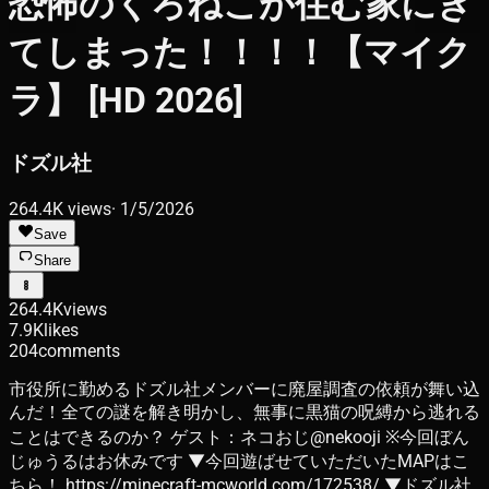
恐怖のくろねこが住む家にき
てしまった！！！！【マイク
ラ】 [HD 2026]
ドズル社
264.4K
views
·
1/5/2026
Save
Share
264.4K
views
7.9K
likes
204
comments
市役所に勤めるドズル社メンバーに廃屋調査の依頼が舞い込
んだ！全ての謎を解き明かし、無事に黒猫の呪縛から逃れる
ことはできるのか？ ゲスト：ネコおじ@nekooji ※今回ぼん
じゅうるはお休みです ▼今回遊ばせていただいたMAPはこ
ちら！ https://minecraft-mcworld.com/172538/ ▼ドズル社