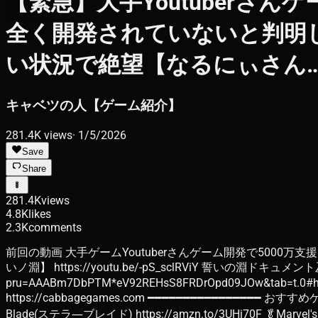
【緊急】大手Youtuberさ
全く開発されていないと判明
い状況で絶望【なるにぃさん
キャベツの人【ゲーム紹介】
281.4K
views
·
1/5/2026
Save
Share
281.4K
views
4.8K
likes
2.3K
comments
前回の動画 大手ゲームYoutuberさんゲーム開発で500
いノ淵】 https://youtu.be/-pS_sclRViY 誓いの淵ドキュメント及びデー
pru=AAABm7DbPTM*eV92REHsS8FRDrOpd09JOw&tab=
https://cabbagegames.com ━━━━━━━━━━━━━━━━ おすすめゲーム
Blade(ステラ―ブレイド) https://amzn.to/3UHi70F 🥬Marvel's Sp