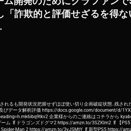
んゲーム開発のためにクラファンで
し「詐欺的と評価せざるを得な
…
0万支援されるも開発状況把握せずほぼ使い切り企画破綻状態..残
タ解析評価 https://docs.google.com/document/d/1YXqfOSZ
t.0#heading=h.mk6ibq9tkv2 企業様からのご連絡はコチラから ky
 🥬ドラゴンズドグマ2 https://amzn.to/3SZKlm2 🥬【PS5】Rise of
ider-Man 2 https://amzn.to/3yJSMtY 🥬新型PS5 https://amz