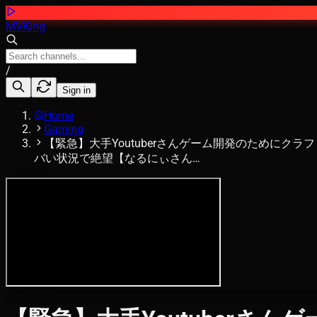
MVKing
/
Sign in
Home
Gaming
【緊急】大手Youtuberさんゲーム開発のために
バい状況で絶望【なるにぃさん…