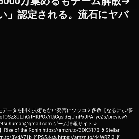
5000万集めるもチーム解散→
い」認定される。流石にヤバ
されたデータを開く技術もない発言にツッコミ多数【なるにぃ/誓
8Jt_hCrtHKPOxYUjCgsIdEjUmPxJPA-iyeZs/preview?
abetsuhuman@gmail.com ゲーム情報サイト↓
 the Ronin https://amzn.to/3OK3170 🥬Stellar
n.to/3VdA71b 🥬PS5本体 https://amzn.to/44WRZl3 🥬