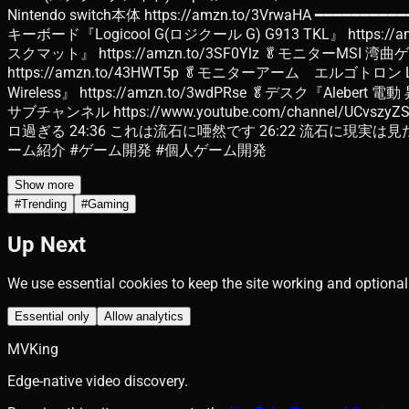
Nintendo switch本体 https://amzn.to/3VrwaHA ━━━
キーボード『Logicool G(ロジクール G) G913 TKL』 https://amz
スクマット』 https://amzn.to/3SF0Ylz 🥬モニターMSI 湾曲ゲ
https://amzn.to/43HWT5p 🥬モニターアーム エルゴトロン LX http
Wireless』 https://amzn.to/3wdPRse 🥬デスク『Alebert 電
サブチャンネル https://www.youtube.com/channel/UCv
ロ過ぎる 24:36 これは流石に唖然です 26:22 流石に現実
ーム紹介 #ゲーム開発 #個人ゲーム開発
Show more
#
Trending
#
Gaming
Up Next
We use essential cookies to keep the site working and optional
Essential only
Allow analytics
MVKing
Edge-native video discovery.