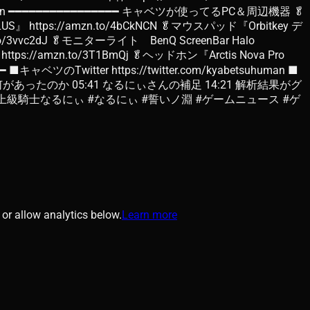
etsuhuman ━━━━━━━━━━━━━━━━ キャベツが使ってるPC＆周辺機器 🥬
US』 https://amzn.to/4bCkNCN 🥬マウスパッド『Orbitkey デ
/3vvc2dJ 🥬モニターライト BenQ ScreenBar Halo
ttps://amzn.to/3T1BmQj 🥬ヘッドホン『Arctis Nova Pro
■キャベツのTwitter https://twitter.com/kyabetsuhuman ■
然 02:15 何があったのか 05:41 なるにぃさんの補足 14:21 解析結果がグ
 #上級騎士なるにぃ #なるにぃ #誓いノ淵 #ゲームニュース #ゲ
or allow analytics below.
Learn more