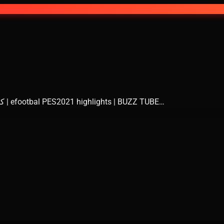
🎮 مصر vs بنين | محاكاة eFootball PES | كأس إفريقيا 2025 | efootbal PES2021 highlights | BUZZ TUBE…