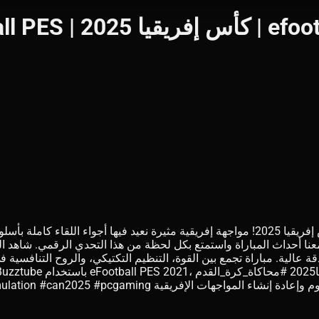
مرحبًا بكم في محاكاة مباراة مصر وبنين ضمن منافسات كأس إفريقيا 2025! مواجهة إفريقية 
نا أحداث المباراة واستمتع بكل لحظة من هذا التحدي الرقمي. شاهد ال
ة عالية. مباراة تجمع بين القوة، التنظيم التكتيكي، والروح التنافسية 