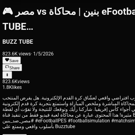
🎮 مصر vs بنين | محاكاة eFootball PES | كأس إفريقيا 2025 | efootbal PES2021 highlights | BUZZ
TUBE…
BUZZ TUBE
823.6K
views
·
1/5/2026
Save
Share
823.6K
views
1.8K
likes
مثيرة نعيد فيها أجواء اللقاء كاملة بأسلوب افتراضي واقعي لعشّاق كرة القدم الإلكترونية. هل يفرض المنتخب
محاكاة المباشرة وملخص المباراة واستمتع بتجربة كرة قدم إلكترونية
في أجواء كأس إفريقيا. شاركنا رأيك وتوقعك للنتيجة ولا تفوّت أي لقطة
مثيرة! هذا المحتوى عبارة عن محاكاة لعبة فيديو فقط من تنفيذ قناة Buzztube باستخدام eFootball PES 2021، ولا يُعد نقلًا تلفزيونيًا أو بثًا رسميًا. #مصر #بنين #كأس_إفريقيا2025 #محاكاة_كرة_القدم
#مصر_ضد_بنين #eFootballPES #footballsimulation #matchsimulation #can2025 #pcgaming اشترك في القناة وفعّل الجرس لمتابعة أفضل محاكاة مباريات اليوم وإعادة إنشاء المواجهات الإفريقية
بأسلوب واقعي وممتع على Buzztube