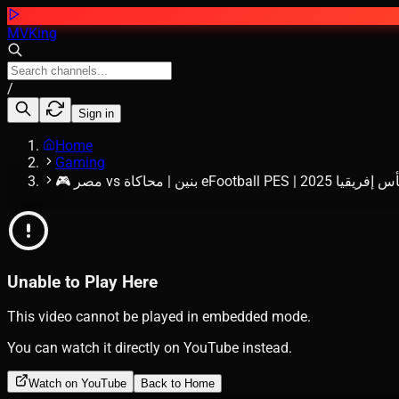
MVKing
/
Sign in
Home
Gaming
Unable to Play Here
This video cannot be played in embedded mode.
You can watch it directly on YouTube instead.
Watch on YouTube
Back to Home