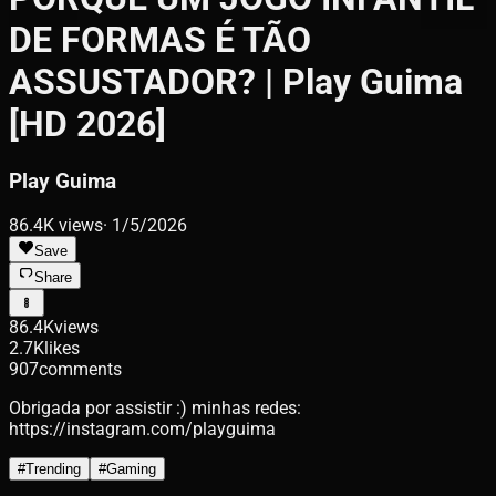
DE FORMAS É TÃO
ASSUSTADOR? | Play Guima
[HD 2026]
Play Guima
86.4K
views
·
1/5/2026
Save
Share
86.4K
views
2.7K
likes
907
comments
Obrigada por assistir :) minhas redes:
https://instagram.com/playguima
#
Trending
#
Gaming