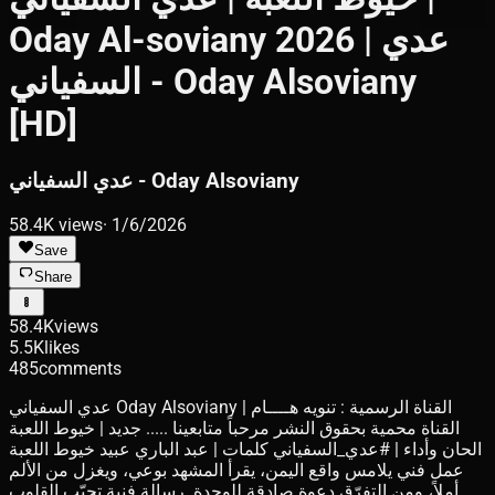
Oday Al-soviany 2026 | عدي
السفياني - Oday Alsoviany
[HD]
عدي السفياني - Oday Alsoviany
58.4K
views
·
1/6/2026
Save
Share
58.4K
views
5.5K
likes
485
comments
عدي السفياني Oday Alsoviany القناة الرسمية : تنويه هــــام |
القناة محمية بحقوق النشر مرحباً متابعينا ..... جديد | خيوط اللعبة
الحان وأداء | #عدي_السفياني كلمات | عبد الباري عبيد خيوط اللعبة
عمل فني يلامس واقع اليمن، يقرأ المشهد بوعي، ويغزل من الألم
أملاً، ومن التفرّق دعوة صادقة للوحدة. رسالة فنية تحبّب القلوب