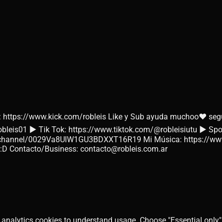
 https://www.kick.com/robleis Like y Sub ayuda muchoo♥ segui
/robleis01 ► Tik Tok: https://www.tiktok.com/@robleisiutu ► Sp
nnel/0029Va8UlW1GU3BDXXT16R19 Mi Música: https://www.yo
 :D Contacto/Business: contacto@robleis.com.ar
 analytics cookies to understand usage. Choose "Essential only" 