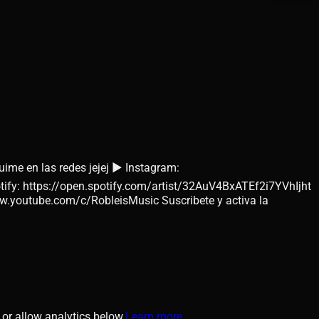
me en las redes jejej ► Instagram:
otify: https://open.spotify.com/artist/32AuV4BxATEf2i7YVhIjht
utube.com/c/RobleisMusic Suscribete y activa la
or allow analytics below.
Learn more