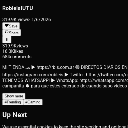
RobleisIUTU
319.9K
views
·
1/6/2026
Save
Share
319.9K
views
16.3K
likes
684
comments
MI TIENDA 🧢 ► https://rbls.com.ar 🟢 DIRECTOS DIARIOS EN:
https://instagram.com/robleis ► Twitter: https://twitter.com
TENEMOS WHATSAPP! ► WhatsApp: https://whatsapp.com/cha
campanita 🔔 para que estés enterado de cuando subo videos
Show more
#
Trending
#
Gaming
Up Next
We use essential cookies to keep the site working and optional