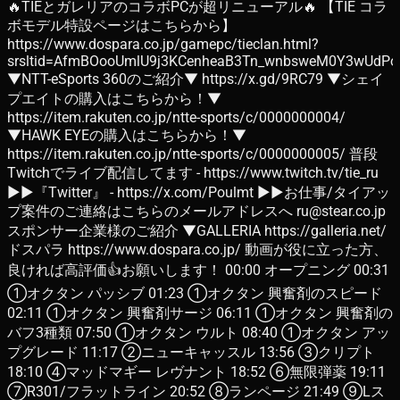
🔥TIEとガレリアのコラボPCが超リニューアル🔥 【TIE コラ
ボモデル特設ページはこちらから】
https://www.dospara.co.jp/gamepc/tieclan.html?
srsltid=AfmBOooUmlU9j3KCenheaB3Tn_wnbsweM0Y3wUdPo
▼NTT-eSports 360のご紹介▼ https://x.gd/9RC79 ▼シェイ
プエイトの購入はこちらから！▼
https://item.rakuten.co.jp/ntte-sports/c/0000000004/
▼HAWK EYEの購入はこちらから！▼
https://item.rakuten.co.jp/ntte-sports/c/0000000005/ 普段
Twitchでライブ配信してます - https://www.twitch.tv/tie_ru
►►『Twitter』 - https://x.com/Poulmt ►►お仕事/タイアッ
プ案件のご連絡はこちらのメールアドレスへ ru@stear.co.jp
スポンサー企業様のご紹介 ▼GALLERIA https://galleria.net/
ドスパラ https://www.dospara.co.jp/ 動画が役に立った方、
良ければ高評価👍お願いします！ 00:00 オープニング 00:31
①オクタン パッシブ 01:23 ①オクタン 興奮剤のスピード
02:11 ①オクタン 興奮剤サージ 06:11 ①オクタン 興奮剤の
バフ3種類 07:50 ①オクタン ウルト 08:40 ①オクタン アッ
プグレード 11:17 ②ニューキャッスル 13:56 ③クリプト
18:10 ④マッドマギー レヴナント 18:52 ⑥無限弾薬 19:11
⑦R301/フラットライン 20:52 ⑧ランページ 21:49 ⑨Lス