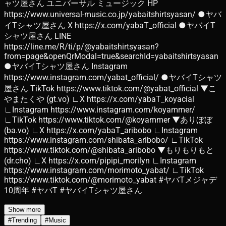
ャツ屋さん ユニバーサル ミュージック HP
https://www.universal-music.co.jp/yabaitshirtsyasan/ ●ヤバ
イTシャツ屋さん X https://x.com/yabaT_official ●ヤバイT
シャツ屋さん LINE
https://line.me/R/ti/p/@yabaitshirtsyasan?
from=page&openQrModal=true&searchId=yabaitshirtsyasan
●ヤバイTシャツ屋さん Instagram
https://www.instagram.com/yabat_official/ ●ヤバイTシャツ
屋さん TikTok https://www.tiktok.com/@yabat_official ▼こ
やまたくや (gt.vo) ∟X https://x.com/yabaT_koyacial
∟Instagram https://www.instagram.com/koyammer/
∟TikTok https://www.tiktok.com/@koyammer ▼ありぼぼ
(ba.vo) ∟X https://x.com/yabaT_aribobo ∟Instagram
https://www.instagram.com/shibata_aribobo/ ∟TikTok
https://www.tiktok.com/@shibata_aribobo ▼もりもりもと
(dr.cho) ∟X https://x.com/pipipi_morilyn ∟Instagram
https://www.instagram.com/morimoto_yabat/ ∟TikTok
https://www.tiktok.com/@morimoto_yabat #ヤバTメジャデ
10周年 #ヤバT #ヤバイTシャツ屋さん
Show more
#
Trending
#
Music