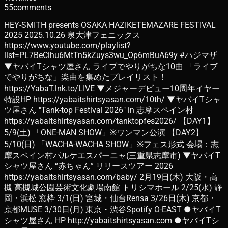
55
comments
HEY-SMITH presents OSAKA HAZIKETEMAZARE FESTIVAL
2025 2025.10.26 泉⼤津フェニックス
https://www.youtube.com/playlist?
list=PL7BeCihu6MtTn5kZuys3wu_Op6mBuA69y #ハジマザ
▼ヤバイTシャツ屋さん ライブでやりがちな10曲 「ライブ
でやりがちな」楽曲を集めたプレイリスト！
https://YabaT.lnk.to/LIVE ▼メジャーデビュー10周年イヤー
特設HP https://yabaitshirtsyasan.com/10th/ ▼ヤバイTシャ
ツ屋さん "Tank-top Festival 2026" in 志摩スペイン村
https://yabaitshirtsyasan.com/tanktopfes2026/ 【DAY1】
5/9(土) 「ONE-MAN SHOW」※ワンマン公演 【DAY2】
5/10(日) 「WACHA-WACHA SHOW」※フェス形式 会場：志
摩スペイン村パルケエスパーニャ(三重県志摩市) ▼ヤバイT
シャツ屋さん “赤ちゃん” リリースツアー 2026
https://yabaitshirtsyasan.com/baby/ 2月19日(木) 大阪・高
槻 高槻城公園芸術文化劇場南館 トリシマホール 2/25(水) 静
岡・浜松 窓枠 3/1(日) 宮城・仙台Rensa 3/26日(木) 京都・
京都MUSE 3/30日(月) 東京・渋谷Spotify O-EAST ●ヤバイT
シャツ屋さん HP http://yabaitshirtsyasan.com ●ヤバイTシ