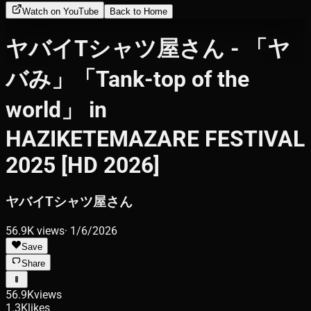
Watch on YouTube
Back to Home
ヤバイTシャツ屋さん - 「ヤ
バみ」「Tank-top of the
world」 in
HAZIKETEMAZARE FESTIVAL
2025 [HD 2026]
ヤバイTシャツ屋さん
56.9K
views
·
1/6/2026
Save
Share
56.9K
views
1.3K
likes