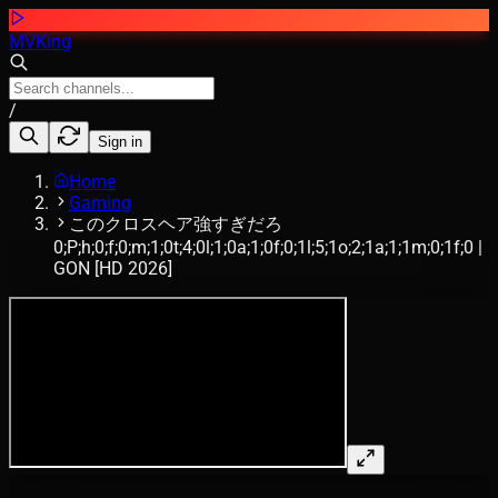
MVKing
/
Sign in
Home
Gaming
このクロスヘア強すぎだろ
0;P;h;0;f;0;m;1;0t;4;0l;1;0a;1;0f;0;1l;5;1o;2;1a;1;1m;0;1f;0 |
GON [HD 2026]