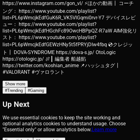
https://www.instagram.com/gon_vl/ ⚡ほかの動画┃ コーチ
ング： https://www.youtube.com/playlist?
list=PL6pWmcjkEdfGuK6R_VK5VlGqmi0rvr-Y7 デバイスレビ
ュー： https://www.youtube.com/playlist?
list=PL6pWmcjkEdfHGchFc89OwcHBPpQZ-R7aW AIM強化リ
スト： https://www.youtube.com/playlist?
list=PL6pWmcjkEdfGEWzHNy5t5fPRYjDIw4fbq 💿クレジッ
ト┃ DOVA-SYNDROME https://dova-s.jp/ OtoLogic
https://otologic.jp/ 🍖┃ 編集者 船越餡
https://twitter.com/koshian_anime 📌ハッシュタグ┃
#VALORANT #ヴァロラント
Show more
#
Trending
#
Gaming
Up Next
We use essential cookies to keep the site working and
optional analytics cookies to understand usage. Choose
"Essential only" or allow analytics below.
Learn more