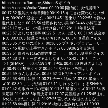
https://x.com/Ramune_Shirana3 ボドカ
https://x.com/VodkaChaso 00:00:00 開始前に友情崩壊？
00:17:32 混沌の１年目開始 00:19:15 キモさは変わらないボ
ドカ 00:20:09 最速デビル 00:21:45 1番乗り 00:22:53 奇跡の
世代よしなま 00:23:56 信用されない男 00:24:46 小料理屋
00:26:17 ボンビーの擦り付け合い 00:28:11 1年目決算
00:28:57 よしなま漢字 00:29:51 とんぼ返り 00:31:45 成金ボ
ドカ 00:33:06 普通にキモいおじさん 00:34:18 星座クイズ
00:35:35 となりのボドカ 00:36:05 ブチギレプロデューサー
00:37:45 配信が上手すぎたボドカ 00:39:06 2年目決算
00:39:51 白波らむねの離席中に、、、 00:43:38 星座クイズ
00:44:28 テキトーすぎるよしなま 00:45:42 ボドカ「こい
つ！(SHAKA)」 00:47:59 3年目決算 00:48:30 理系のよしな
ま 00:49:07 星座クイズ 00:50:44 やりたい放題よしき
00:52:59 うんちまみれ 00:58:52 スピリチュアル・ボドカ
00:59:53 4年目決算 01:00:21 チーム結成 01:02:03 星座クイ
ズ 01:03:30 ここは戦場 01:05:11 しれっと牛にするSHAKA
01:09:42 冬眠カードの悲劇 01:11:36 星座クイズ 01:12:54 因
果応報 01:16:38 5年目決算 01:17:07 災難続き 01:25:45 おに
や化してきたよしなま 01:27:25 言いたい放題のよしなま
01:28:58 6年目決算 01:29:16 桃鉄に愛された男 01:30:03