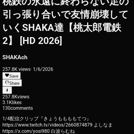
桃鉄の永遠に終わらない足の
引っ張り合いで友情崩壊して
いくSHAKA達【桃太郎電鉄
2】 [HD 2026]
SHAKAch
257.8K
views
·
1/6/2026
Save
Share
257.8K
views
3.1K
likes
130
comments
1/4配信クリップ『きょうももももてつ』
https://www.twitch.tv/videos/2660874879 よしなま
https://x.com/yosi980 白波らむね