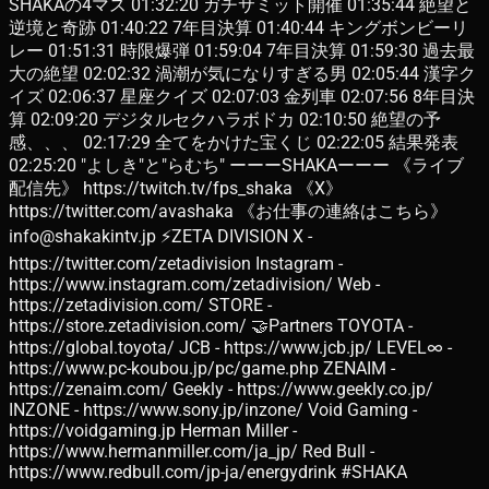
SHAKAの4マス 01:32:20 ガチサミット開催 01:35:44 絶望と
逆境と奇跡 01:40:22 7年目決算 01:40:44 キングボンビーリ
レー 01:51:31 時限爆弾 01:59:04 7年目決算 01:59:30 過去最
大の絶望 02:02:32 渦潮が気になりすぎる男 02:05:44 漢字ク
イズ 02:06:37 星座クイズ 02:07:03 金列車 02:07:56 8年目決
算 02:09:20 デジタルセクハラボドカ 02:10:50 絶望の予
感、、、 02:17:29 全てをかけた宝くじ 02:22:05 結果発表
02:25:20 "よしき"と"らむち" ーーーSHAKAーーー 《ライブ
配信先》 https://twitch.tv/fps_shaka 《X》
https://twitter.com/avashaka 《お仕事の連絡はこちら》
info@shakakintv.jp ⚡ZETA DIVISION X -
https://twitter.com/zetadivision Instagram -
https://www.instagram.com/zetadivision/ Web -
https://zetadivision.com/ STORE -
https://store.zetadivision.com/ 🤝Partners TOYOTA -
https://global.toyota/ JCB - https://www.jcb.jp/ LEVEL∞ -
https://www.pc-koubou.jp/pc/game.php ZENAIM -
https://zenaim.com/ Geekly - https://www.geekly.co.jp/
INZONE - https://www.sony.jp/inzone/ Void Gaming -
https://voidgaming.jp Herman Miller -
https://www.hermanmiller.com/ja_jp/ Red Bull -
https://www.redbull.com/jp-ja/energydrink #SHAKA