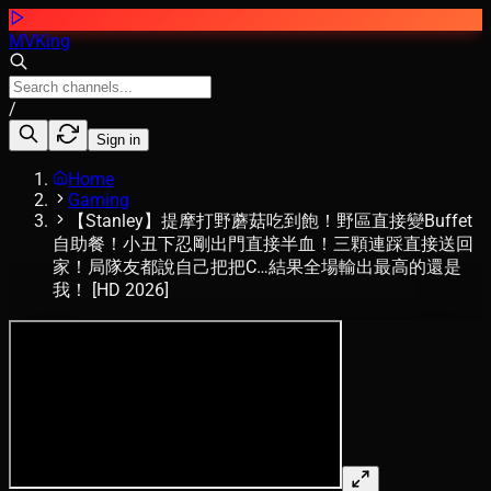
MVKing
/
Sign in
Home
Gaming
【Stanley】提摩打野蘑菇吃到飽！野區直接變Buffet
自助餐！小丑下忍剛出門直接半血！三顆連踩直接送回
家！局隊友都說自己把把C…結果全場輸出最高的還是
我！ [HD 2026]