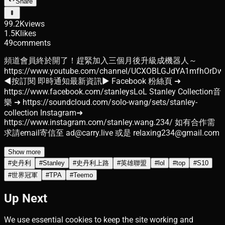
Share
99.2K
views
1.5K
likes
49
comments
頻道會員終於開了！趕緊加入三個月後升級成機器人～
https://www.youtube.com/channel/UCXOBLGJdYA1mfhOrDw
◄按訂閱 即時通知最新資訊► Facebook 粉絲頁 ➜
https://www.facebook.com/stanleysLoL Stanley Collection音
樂 ➜ https://soundcloud.com/solo-wang/sets/stanley-
collection Instagram➜
https://www.instagram.com/stanley.wang.234/ 如有合作需
求請email寄信至 ad@carry.live 或是 relaxing234@gmail.com
Show more
#
史丹利
#
Stanley
#
史丹利上路
#
英雄聯盟
#
lol
#
top
#
S10
#
世界冠軍
#
TPA
#
Teemo
Up Next
We use essential cookies to keep the site working and