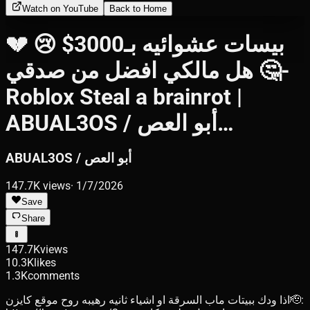
Watch on YouTube
Back to Home
بيسات عشوائيه بـ3000$ 😢 💔
هل مالكي افضل من صدقي 🤔-
Roblox Steal a brainrot |
ABUAL3OS / أبو العص…
ABUAL3OS / أبو العص
147.7K
views
·
1/7/2026
Save
Share
147.7K
views
10.3K
likes
1.3K
comments
اذا ودك ببيتات ماب السرقة او اشياء ثانيه رهيبه روح موقع كايزن🫡: