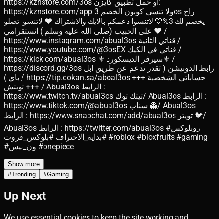
https://kznstore.com/3os او حمل تطبيق كايزن:
https://kznstore.com/app ولا تنسى كوبون الخصم 3os راح
يخصم لك 3%🤍 لاتنسوا دعمكم بالايك والاشتراك ❤️ لاتنسوا تصلو
على الحبيب (صلى الله عليه وسلم ) انستقرامي ♥️ /
https://www.instagram.com/abual3os قناتي الثانية /
https://www.youtube.com/@3osEX قناتي في الكيك /
https://kick.com/abual3os ⚜️ سيرفر الديسكورد⚜️ /
https://discord.gg/3os رابط الدونيشن ( تقدر تدعم عن طريق ابل
باي ) / https://tip.dokan.sa/aboal3os +++ حساباتي الشخصية
+++ تويتش / Abual3os الرابط :
https://www.twitch.tv/abual3os تيتك توك/ Abual3os الرابط :
https://www.tiktok.com/@abual3os سناب 👻/ Abual3os
الرابط : https://www.snapchat.com/add/abual3os تويتر 🐦/
Abual3os الرابط : https://twitter.com/abual3os #روبلوكس
#بداية_الاحتراف #بلوكس_فروت #roblox #bloxfruits #gaming
#ون_بيس #onepiece
Show more
#
Trending
#
Gaming
Up Next
We use essential cookies to keep the site working and