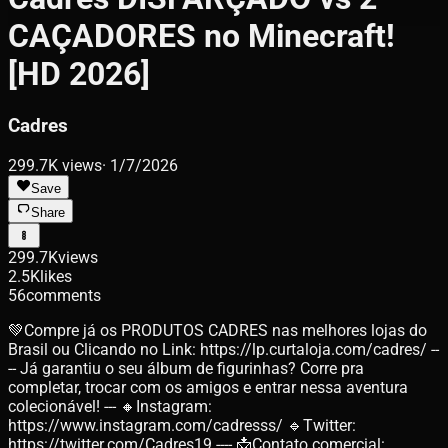
CAÇADORES no Minecraft!
[HD 2026]
Cadres
299.7K
views
·
1/7/2026
Save
Share
299.7K
views
2.5K
likes
56
comments
💚Compre já os PRODUTOS CADRES nas melhores lojas do
Brasil ou Clicando no Link: https://lp.curtaloja.com/cadres/ --
-- Já garantiu o seu álbum de figurinhas? Corre pra
completar, trocar com os amigos e entrar nessa aventura
colecionável! --- 🔸Instagram:
https://www.instagram.com/cadresss/ 🔹Twitter:
https://twitter.com/Cadres19 ---- 📩Contato comercial: