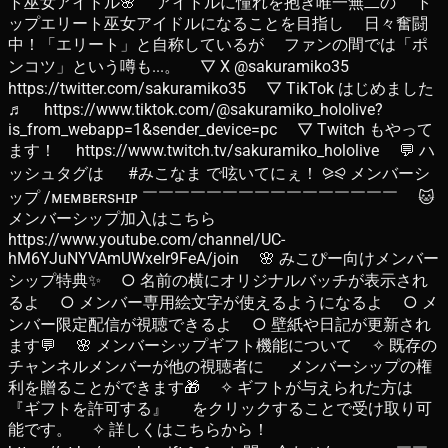
ト巫女アイドル🌸 アイドルに憧れを抱き唯一無二の ト
ップエリート巫女アイドルになることを目指し 日々奮闘
中！「エリート」と自称しているが ファンの間では「ポ
ンコツ」という噂も...。 ▽ X @sakuramiko35
https://twitter.com/sakuramiko35 ▽ TikTok はじめました
♬ https://www.tiktok.com/@sakuramiko_hololive?
is_from_webapp=1&sender_device=pc ▽ Twitch もやって
ます！ https://www.twitch.tv/sakuramiko_hololive 💬 ハ
ッシュタグは #みこなま で呟いてにぇ！ ⪩⪨ メンバーシ
ップ /ᴍᴇᴍʙᴇʀsʜɪᴘ ￣￣￣￣￣￣￣￣￣￣￣￣￣￣￣￣ 🐱
メンバーシップ加入はこちら
https://www.youtube.com/channel/UC-
hM6YJuNYVAmUWxeIr9FeA/join 🌸 みこぴー向けメンバー
シップ特典✨ ○ 名前の横にオリジナルバッチが表示され
るよ ○ メンバー専用絵文字が使えるようになるよ ○ メ
ンバー限定配信が視聴できるよ ○ 壁紙や日記が更新され
ます💬 🌸 メンバーシップギフト機能について ✧ 既存の
チャンネルメンバーが他の視聴者に メンバーシップの権
利を贈ることができます🎁 ✧ ギフトが与えられた方は
『ギフトを許可する』 をクリックすることで受け取り可
能です。 ✧ 詳しくはこちらから！