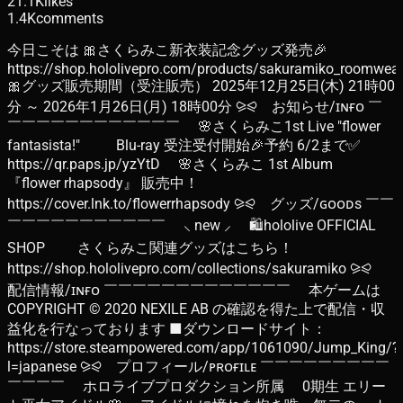
21.1K
likes
1.4K
comments
今日こそは 🎀さくらみこ新衣装記念グッズ発売🎉
https://shop.hololivepro.com/products/sakuramiko_roomwearo
🎀グッズ販売期間（受注販売） 2025年12月25日(木) 21時00
分 ～ 2026年1月26日(月) 18時00分 ⪩⪨ お知らせ/ɪɴғᴏ ￣
￣￣￣￣￣￣￣￣￣￣￣￣ 🌸さくらみこ1st Live "flower
fantasista!" Blu-ray 受注受付開始🎉予約 6/2まで✅
https://qr.paps.jp/yzYtD 🌸さくらみこ 1st Album
『flower rhapsody』 販売中！
https://cover.lnk.to/flowerrhapsody ⪩⪨ グッズ/ɢᴏᴏᴅs ￣￣
￣￣￣￣￣￣￣￣￣￣￣ ⸜ new ⸝ 🛍hololive OFFICIAL
SHOP さくらみこ関連グッズはこちら！
https://shop.hololivepro.com/collections/sakuramiko ⪩⪨
配信情報/ɪɴғᴏ ￣￣￣￣￣￣￣￣￣￣￣￣￣ 本ゲームは
COPYRIGHT © 2020 NEXILE AB の確認を得た上で配信・収
益化を行なっております ■ダウンロードサイト：
https://store.steampowered.com/app/1061090/Jump_King/?
l=japanese ⪩⪨ プロフィール/ᴘʀᴏғɪʟᴇ ￣￣￣￣￣￣￣￣￣
￣￣￣￣ ホロライブプロダクション所属 0期生 エリー