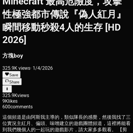
Minecraft 最高危險度，攻擊
性極強都市傳說『偽人紅月』
瞬間移動秒殺4人的生存 [HD
2026]
方塊boy
325.9K
views
·
1/4/2026
Save
Share
325.9K
views
9K
likes
600
comments
這個頻道是由阿斯我主導的，類似隊長的感覺，然後我找了三
位實況主紅月、偏頭、味噌建立的遊戲團體頻道，這裡將能看
到我們幾個人的一起玩的遊戲影片，請大家多多觀看。 【剪