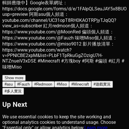
輯師應徵中】Google表單網址：
https://docs.google.com/forms/d/e/1FAIpQLSeuJAY5x8BU
usp=preview 阿斯asu個人頻道：
youtube.com/channel/UC31opT8RH0KAOTRPjyTJqQQ?
view_as=subscriber 紅月redmoon個人頻道：
https://www.youtube.com/@MoonRed 偏頭個人頻道：
https://www.youtube.com/@Fauzh 味噌Miso個人頻道：
https://www.youtube.com/@miso9012 影片播放清單：
https://www.youtube.com/watch?
v=PPNICBE2xpM&list=PLbF1TpRkuGgZOzigU7H-
NTZnueiV3xDSE #Minecraft #方塊boy #阿斯 #偏頭 #紅月 #
味噌Miso
Show more
#
asu
#
Fauzh
#
Redmoon
#
Miso
#
Minecraft
#
遊戲實況
#
多人實況
Up Next
We use essential cookies to keep the site working and
optional analytics cookies to understand usage. Choose
"Essential only" or allow analytics below.
Learn more